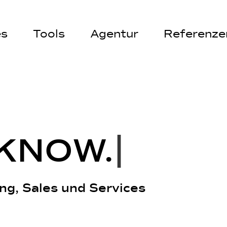
es
Tools
Agentur
Referenze
K
N
O
W
.
|
ng, Sales und Services