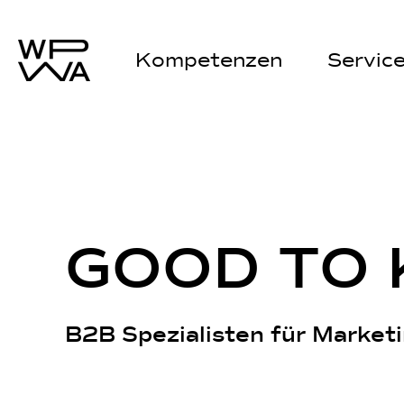
Kompetenzen
Servic
G
O
O
D
T
O
B2B Spezialisten für Marketi