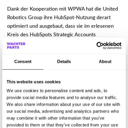
Dank der Kooperation mit WPWA hat die United
Robotics Group ihre HubSpot-Nutzung derart
optimiert und ausgebaut, dass sie im erlesenen
Kreis des HubSpots Strategic Accounts
Programms aufgenommen wurden.
Consent
Details
About
Salesforce-Migration:
This website uses cookies
Eine komplexe Migration von Salesforce in die
We use cookies to personalise content and ads, to
Enterprise Suite von HubSpot. Dieses Projekt
provide social media features and to analyse our traffic.
beinhaltete:
We also share information about your use of our site with
our social media, advertising and analytics partners who
Analyse und Mapping der bestehenden
may combine it with other information that you’ve
provided to them or that they’ve collected from your use
Salesforce-Datenstruktur