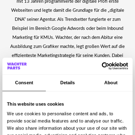
mit 13 Jahren programmierte der digitale Profi erste
Webseiten und legte damit die Grundlage für die „digitale
DNA“ seiner Agentur. Als Trendsetter fungierte er zum
Beispiel im Bereich Google Adwords oder beim Inbound
Marketing für KMUs. Wachter, der nach dem Abitur eine
Ausbildung zum Grafiker machte, legt großen Wert auf die
effizienteste Marketingstrategie für seine Kunden. Dabei
steht die optimale Kombination von klassischen und
digitalen Werbemaßnahmen im Fokus. Kreative
Consent
Details
About
gestalterische Ansätze, profundes Wissen über digitale
Zusammenhänge und Entwicklungen sowie Partnerschaften
wie zum Beispiel der Status als offizielle Hubspot-
This website uses cookies
Partneragentur (seit 2018) sind für ihn die Grundlage
We use cookies to personalise content and ads, to
erfolgreicher Kundenorientierung.
provide social media features and to analyse our traffic.
We also share information about your use of our site with