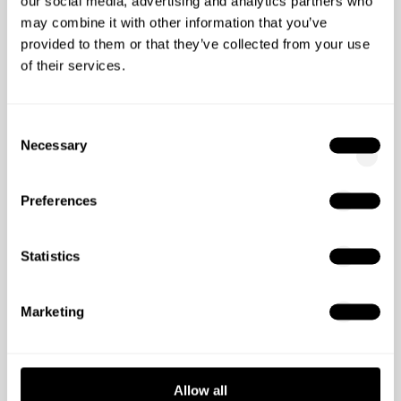
our social media, advertising and analytics partners who
may combine it with other information that you’ve
provided to them or that they’ve collected from your use
of their services.
Consent
Necessary
Selection
Preferences
Blog Post von
Sebastian
Wachter
Statistics
Marketing
Allow all