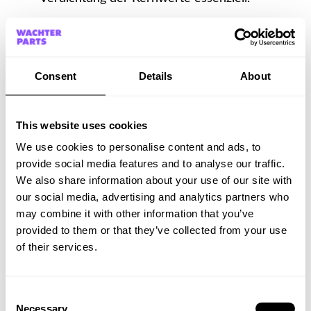
Der Copy Text: Der begleitende Text bietet
Raum, um zusätzliche, weniger dominante
Werte zu integrieren und das Gesamtbild
Consent
Details
About
abzurunden.
This website uses cookies
We use cookies to personalise content and ads, to
Branding als Summe
provide social media features and to analyse our traffic.
We also share information about your use of our site with
aller Touchpoints
our social media, advertising and analytics partners who
may combine it with other information that you’ve
Eine kreative Plattform schafft die Basis für die
provided to them or that they’ve collected from your use
Corporate Storyline und sorgt für Konsistenz über
of their services.
alle Berührungspunkte hinweg. Das Branding
einer Marke versteht sich als die Summe aller
Consent
Necessary
Touchpoints – jede Interaktion, ob digital,