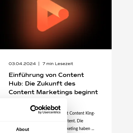
03.04.2024
7
min Lesezeit
Einführung von Content
Hub: Die Zukunft des
Content Marketings beginnt
jetzt
Im heutigen digitalen Zeitalter ist Content King-
Kong – aber nicht irgendein Content. Die
About
Anforderungen an Content Marketing haben ...