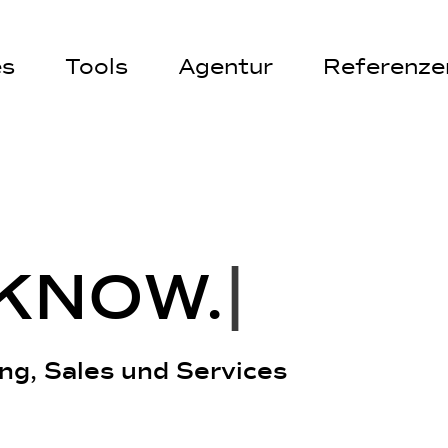
es
Tools
Agentur
Referenze
K
N
O
W
.
|
ng, Sales und Services