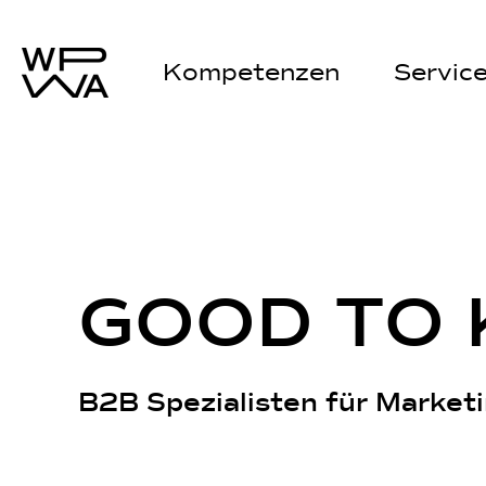
Kompetenzen
Servic
G
O
O
D
T
O
B2B Spezialisten für Marketi