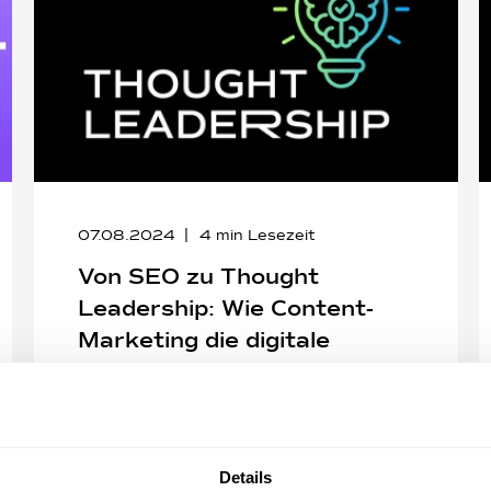
07.08.2024
4
min Lesezeit
Von SEO zu Thought
Leadership: Wie Content-
Marketing die digitale
Landschaft revolutioniert
In den letzten Jahren hat sich die
Suchmaschinenoptimierung (SEO) von einer rein
Details
technischen Disziplin zu einer ganzheitlichen ...