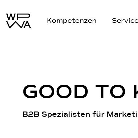
Kompetenzen
Servic
G
O
O
D
T
O
B2B Spezialisten für Marketi