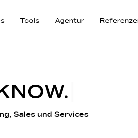
es
Tools
Agentur
Referenze
K
N
O
W
.
|
ng, Sales und Services